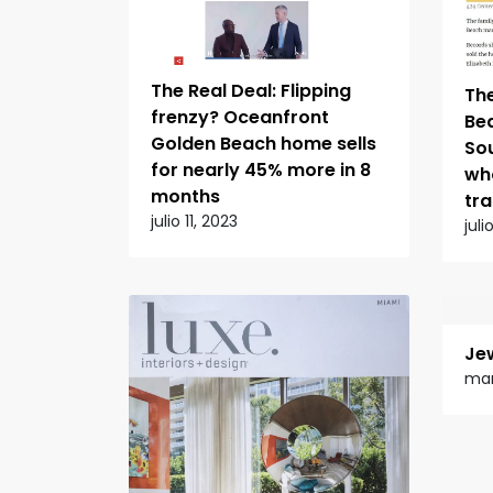
The Real Deal: Flipping
The
frenzy? Oceanfront
Be
Golden Beach home sells
Sou
for nearly 45% more in 8
wh
months
tr
julio 11, 2023
juli
Je
mar